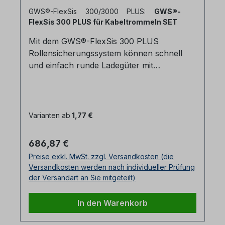
GWS®-FlexSis 300/3000 PLUS:
GWS®-
FlexSis 300 PLUS für Kabeltrommeln SET
Mit dem GWS®-FlexSis 300 PLUS
Rollensicherungssystem können schnell
und einfach runde Ladegüter mit
unterschiedlichem Durchmesser auf der
Ladefläche gesichert und transportiert
werden. Das System ist unabhängig von
zusätzlichen Sicherungseinrichtungen auf
Varianten ab
1,77 €
der Ladefläche einsetzbar, man benötigt
keine weiteren Löcher oder
Regulärer Preis:
686,87 €
Sicherungsschienen. Die Ladefläche wird
Preise exkl. MwSt. zzgl. Versandkosten (die
außerdem geschont, da keine Hölzer mehr
Versandkosten werden nach individueller Prüfung
wie herkömmlich vernagelt werden
der Versandart an Sie mitgeteilt)
müssen. Das geringe Gewicht des Systems
ermöglicht Ihnen einen einfachen und
In den Warenkorb
schnellen Auf- und Abbau. 1 Set besteht
aus: 1 x Lochschiene 2x Keil Stützfläche 2 x