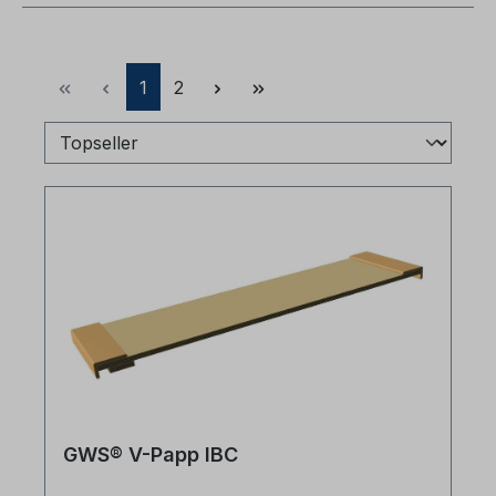
Seite
Seite
1
2
GWS® V-Papp IBC