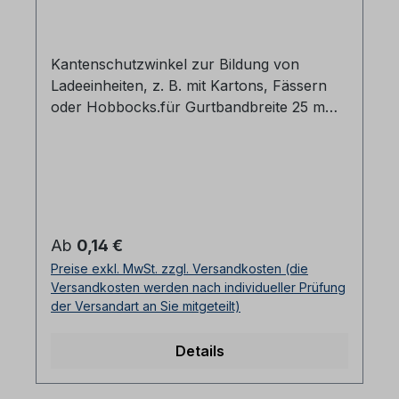
Kantenschutzwinkel zur Bildung von
Ladeeinheiten, z. B. mit Kartons, Fässern
oder Hobbocks.für Gurtbandbreite 25 mm
Abmessung 110 x 70 x 32 mm Gewicht: 18
gr.VPE = 250 Stück10500 Stück/Palette
Regulärer Preis:
Ab
0,14 €
Preise exkl. MwSt. zzgl. Versandkosten (die
Versandkosten werden nach individueller Prüfung
der Versandart an Sie mitgeteilt)
Details