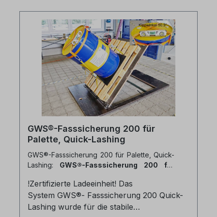
Keil Auflageflächen mit Anti-Rutsch-Matten,
aufgenietet Technische Daten: Traglast
einer Schiene bei Rollendurchmesser bis
2.400 mm = 10.000 kg Traglast einer
Schiene bei Rollendurchmesser bis 3.000
mm = 8.000 kg Maße: Höhe liegend: ca.
160 mm Höhe stehend: ca. 450 mm Länge
der Schiene: 3.000 mmBreite: 360 mm
Gesamtgewicht: ca. 58 kgFlyer FlexSis 280
Plus FlexSis Anwendungsbeispiele
GWS®-Fasssicherung 200 für
Palette, Quick-Lashing
GWS®-Fasssicherung 200 für Palette, Quick-
Lashing:
GWS®-Fasssicherung 200 für
Palette, Quick-Lashing
!Zertifizierte Ladeeinheit! Das
System GWS®- Fasssicherung 200 Quick-
Lashing wurde für die stabile