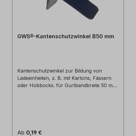
GWS®-Kantenschutzwinkel B50 mm
Kantenschutzwinkel zur Bildung von
Ladeeinheiten, z. B. mit Kartons, Fässern
oder Hobbocks. für Gurtbandbreite 50 mm
Abmessung 110 x 70 x 64 mm Gewicht: 36
gr.VPE = 200 Stück6000 Stück/Palette
Regulärer Preis:
Ab
0,19 €