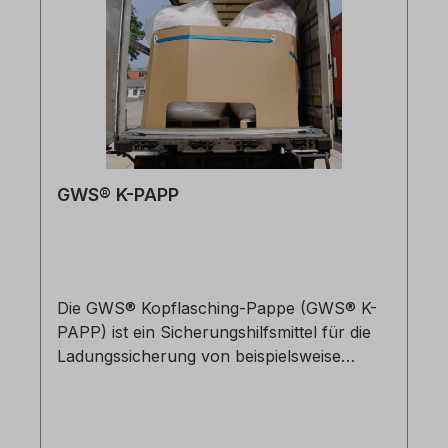
Papp IBC ist voll recyclebar und schont die
Umwelt. Maße: 1.000 x 250 mm Falls Sie
zusätzlich zu dem Zertifikat eine
Beladeanweisung benötigen, sprechen Sie
uns gerne an.
GWS® K-PAPP
Die GWS® Kopflasching-Pappe (GWS® K-
PAPP) ist ein Sicherungshilfsmittel für die
Ladungssicherung von beispielsweise
Weichverpackungen wie Big Bags oder
Sackware. Statt Paletten bei der
Ladungssicherung für ein