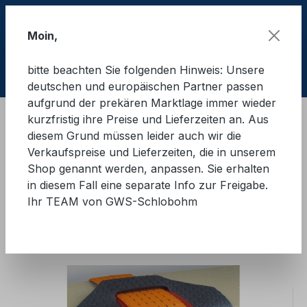
Zum Hauptinhalt springen
Moin,
bitte beachten Sie folgenden Hinweis: Unsere
Ware
deutschen und europäischen Partner passen
aufgrund der prekären Marktlage immer wieder
kurzfristig ihre Preise und Lieferzeiten an. Aus
Ladungssicherung Straße
LaSi - Zubehör
diesem Grund müssen leider auch wir die
Abrieb- und Kantenschutz
Verkaufspreise und Lieferzeiten, die in unserem
Shop genannt werden, anpassen. Sie erhalten
Black-Cat Antirutsch-
in diesem Fall eine separate Info zur Freigabe.
Ihr TEAM von GWS-Schlobohm
Kantenschutzpad "Achtkant"
Bildergalerie überspringen