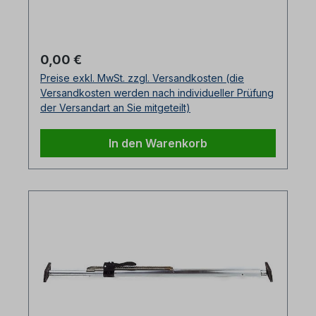
AluminiumKippsicherung für Ladegüter Ø
42 mm Verschiedene Längen
erhältlichPreise auf Anfrage
Regulärer Preis:
0,00 €
Preise exkl. MwSt. zzgl. Versandkosten (die
Versandkosten werden nach individueller Prüfung
der Versandart an Sie mitgeteilt)
In den Warenkorb