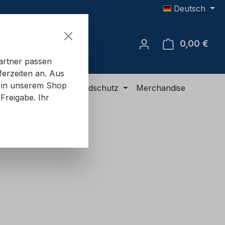
Deutsch
0,00 €
Ware
artner passen
ferzeiten an. Aus
e in unserem Shop
R-Ausrüstung
Brandschutz
Merchandise
Freigabe. Ihr