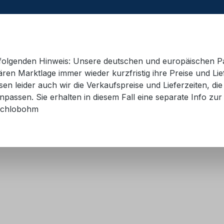
e folgenden Hinweis: Unsere deutschen und europäischen P
ren Marktlage immer wieder kurzfristig ihre Preise und Lie
n leider auch wir die Verkaufspreise und Lieferzeiten, di
 Container
Schulungsmaterial
Hebetechnik
AD
passen. Sie erhalten in diesem Fall eine separate Info zur 
chlobohm