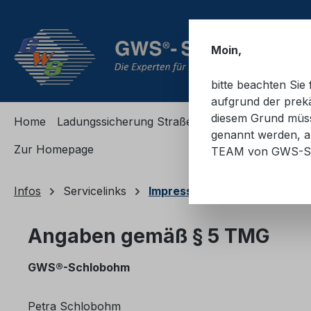
m Hauptinhalt springen
Zur Suche springen
Zur Hauptnavigation springen
Moin,
bitte beachten Si
aufgrund der prekä
diesem Grund müsse
Home
Ladungssicherung Straße
Ladungssicherung
genannt werden, an
Zur Homepage
TEAM von GWS-S
Infos
Servicelinks
Impressum
Angaben gemäß § 5 TMG
GWS®-Schlobohm
Petra Schlobohm