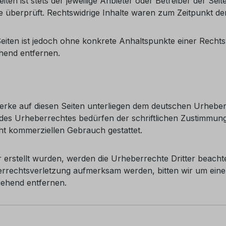
ten ist stets der jeweilige Anbieter oder Betreiber der Sei
e überprüft. Rechtswidrige Inhalte waren zum Zeitpunkt de
 Seiten ist jedoch ohne konkrete Anhaltspunkte einer Rech
hend entfernen.
Werke auf diesen Seiten unterliegen dem deutschen Urheberr
es Urheberrechtes bedürfen der schriftlichen Zustimmung 
cht kommerziellen Gebrauch gestattet.
er erstellt wurden, werden die Urheberrechte Dritter beacht
berrechtsverletzung aufmerksam werden, bitten wir um ei
gehend entfernen.