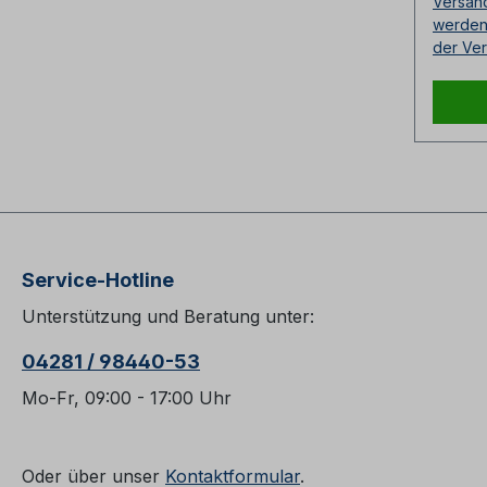
Versan
Kopfsc
werden 
Fortla
der Ver
Tragfä
Kennz
Außen
Strän
Polyes
geweb
Schut
schmu
Spezi
Service-Hotline
en auf
Unterstützung und Beratung unter:
04281 / 98440-53
Mo-Fr, 09:00 - 17:00 Uhr
Oder über unser
Kontaktformular
.