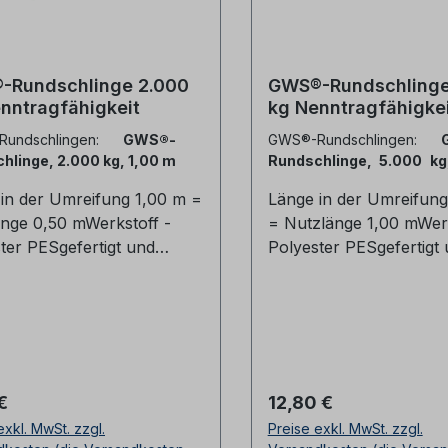
mmGewicht: ca. 5,8 kg 
11,6 kg)
-Rundschlinge 2.000
GWS®-Rundschlinge
nntragfähigkeit
kg Nenntragfähigke
Rundschlingen:
GWS®-
GWS®-Rundschlingen:
hlinge, 2.000 kg, 1,00 m
Rundschlinge, 5.000 kg
m
in der Umreifung 1,00 m =
Länge in der Umreifun
nge 0,50 mWerkstoff -
= Nutzlänge 1,00 mWerk
ter PESgefertigt und
Polyester PESgefertigt
t nach DIN EN 1492-2mit
geprüft nach DIN EN 1
CE-
mitätserklärungRundschli
KonformitätserklärungR
ignen sich hervorragend
ngen eignen sich herv
rschiedene Hebe- und
für verschiedene Hebe
portaufgaben und lassen
Transportaufgaben und
rer Preis:
Regulärer Preis:
€
12,80 €
uch z.B. bei der
sich auch z.B. bei der
exkl. MwSt. zzgl.
Preise exkl. MwSt. zzgl.
ssicherung als
Ladungssicherung als