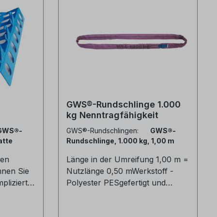
GWS®-Rundschlinge 1.000
kg Nenntragfähigkeit
GWS®-
GWS®-Rundschlingen:
GWS®-
atte
Rundschlinge, 1.000 kg, 1,00 m
ren
Länge in der Umreifung 1,00 m =
nen Sie
Nutzlänge 0,50 mWerkstoff -
plizierte
Polyester PESgefertigt und
geprüft nach DIN EN 1492-2mit
n
CE-