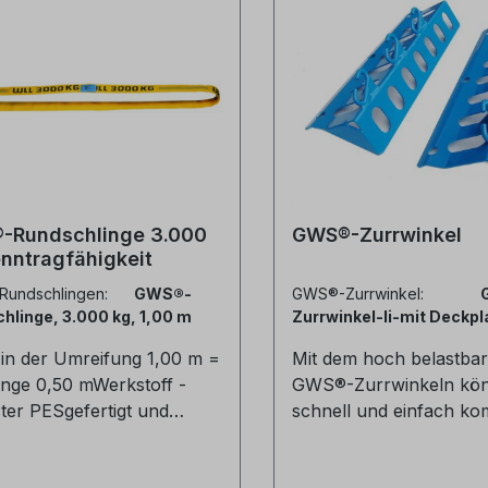
-Rundschlinge 3.000
GWS®-Zurrwinkel
nntragfähigkeit
Rundschlingen:
GWS®-
GWS®-Zurrwinkel:
hlinge, 3.000 kg, 1,00 m
Zurrwinkel-li-mit Deckpl
in der Umreifung 1,00 m =
Mit dem hoch belastba
nge 0,50 mWerkstoff -
GWS®-Zurrwinkeln kön
ter PESgefertigt und
schnell und einfach kom
t nach DIN EN 1492-2mit
eckige Ladegüter im
Kopflasching-Verfahre