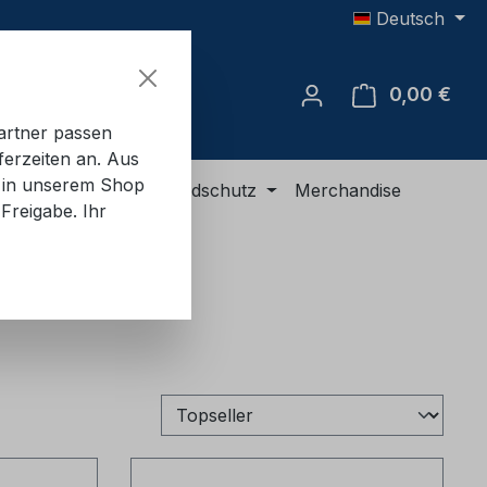
Deutsch
0,00 €
Ware
artner passen
ferzeiten an. Aus
e in unserem Shop
R-Ausrüstung
Brandschutz
Merchandise
Freigabe. Ihr