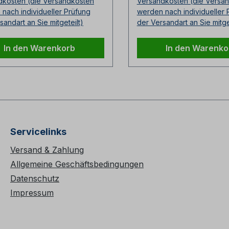
dkosten (die Versandkosten
Versandkosten (die Versa
hlingen einsetzen.
Kopfschlingen einsetze
nach individueller Prüfung
werden nach individueller 
ufend aufgedruckte
Fortlaufend aufgedruck
sandart an Sie mitgeteilt)
der Versandart an Sie mitge
higkeitsziffernDauerhafte
TragfähigkeitsziffernDa
eichnung auf dem
Kennzeichnung auf de
In den Warenkorb
In den Warenko
mantelEndlos gelegte
AußenmantelEndlos gel
ge aus hochwertigen
Stränge aus hochwerti
terfasernNahtlos
PolyesterfasernNahtlos
ter
gewebter
zmantelAbriebfest und
SchutzmantelAbriebfes
tzabweisend durch
schmutzabweisend dur
alimprägnierungSonderläng
SpezialimprägnierungS
Servicelinks
 Anfrage verfügbar
en auf Anfrage verfüg
Versand & Zahlung
Allgemeine Geschäftsbedingungen
Datenschutz
Impressum