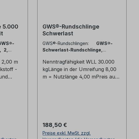
(Satz=
 5.000
GWS®-Rundschlinge
it
Schwerlast
GWS®-
GWS®-Rundschlingen:
GWS®-
, 2,00
Schwerlast-Rundschlinge,
30.000 kg, 4,00 m
g 2,00 m
Nenntragfähigkeit WLL 30.000
stoff -
kgLänge in der Umreifung 8,00
 und
m = Nutzlänge 4,00 mPreis auf
492-2mit
Anfrage!Werkstoff - Polyester
PESgefertigt und geprüft nach
undschli
DIN EN 1492-2mit CE-
orragend
KonformitätserklärungHergestellt
- und
aus Polyester liegen die Vorteile
 lassen
beim Heben von schweren
Regulärer Preis:
188,50 €
Lasten klar auf der Hand: Das
Preise exkl. MwSt. zzgl.
Eigengewicht ist deutlich geringer