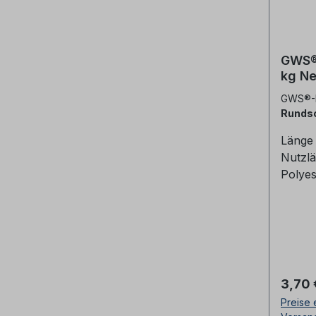
GWS®
kg Ne
GWS®-
Rundsc
Länge 
Nutzlä
Polyes
geprüf
CE-
Konfor
ngen e
für ve
Trans
Regulä
3,70 
sich a
Preise 
Ladung