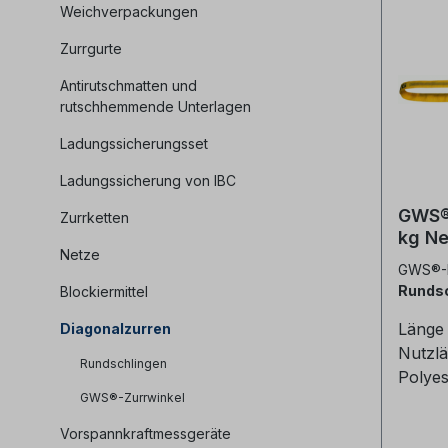
Weichverpackungen
Zurrgurte
Antirutschmatten und
rutschhemmende Unterlagen
Ladungssicherungsset
Ladungssicherung von IBC
GWS®
Zurrketten
kg Ne
Netze
GWS®-
Rundsc
Blockiermittel
Länge 
Diagonalzurren
Nutzlä
Rundschlingen
Polyes
GWS®-Zurrwinkel
geprüf
CE-
Vorspannkraftmessgeräte