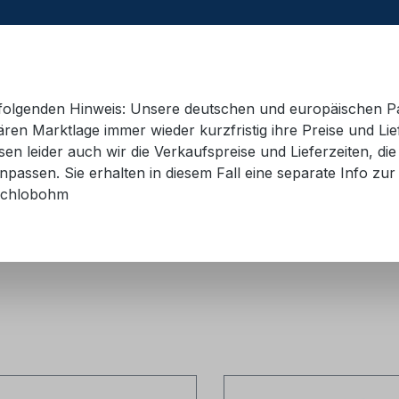
e folgenden Hinweis: Unsere deutschen und europäischen P
ren Marktlage immer wieder kurzfristig ihre Preise und Lie
n leider auch wir die Verkaufspreise und Lieferzeiten, di
 Container
Schulungsmaterial
Hebetechnik
AD
passen. Sie erhalten in diesem Fall eine separate Info zur 
chlobohm