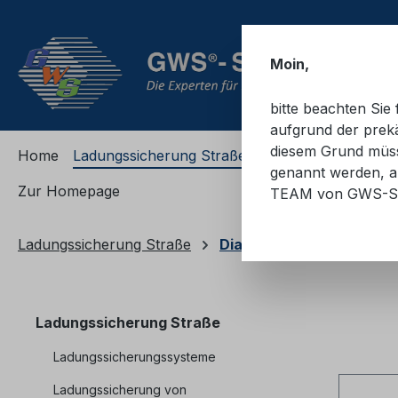
m Hauptinhalt springen
Zur Suche springen
Zur Hauptnavigation springen
Moin,
bitte beachten Si
aufgrund der prekä
diesem Grund müsse
Home
Ladungssicherung Straße
Ladungssicherung
genannt werden, an
Zur Homepage
TEAM von GWS-S
Ladungssicherung Straße
Diagonalzurren
Ladungssicherung Straße
Ladungssicherungssysteme
Ladungssicherung von