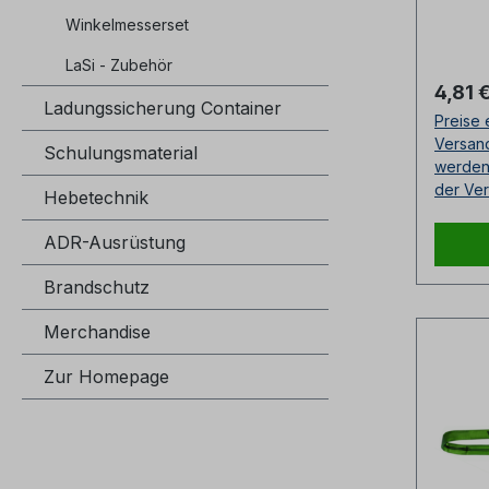
Konfor
Winkelmesserset
ngen e
für ve
LaSi - Zubehör
Trans
Regulä
4,81 
sich a
Ladungssicherung Container
Preise 
Ladung
Versan
Schulungsmaterial
Kopfsc
werden 
Fortla
der Ver
Hebetechnik
Tragfä
Kennz
ADR-Ausrüstung
Außen
Brandschutz
Strän
Polyes
Merchandise
geweb
Schut
Zur Homepage
schmu
Spezi
en auf