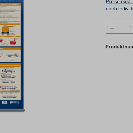
Preise exkl
nach individ
Produkt
Produktnu