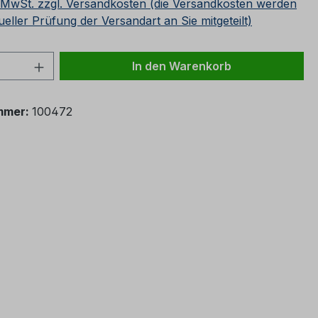
. MwSt. zzgl. Versandkosten (die Versandkosten werden
ueller Prüfung der Versandart an Sie mitgeteilt)
 Anzahl: Gib den gewünschten Wert ein 
In den Warenkorb
mmer:
100472