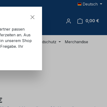
Deutsch
0,00 €
Ware
artner passen
ferzeiten an. Aus
e in unserem Shop
R-Ausrüstung
Brandschutz
Merchandise
Freigabe. Ihr
eis:
€