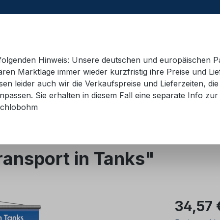
e folgenden Hinweis: Unsere deutschen und europäischen P
ren Marktlage immer wieder kurzfristig ihre Preise und Lie
n leider auch wir die Verkaufspreise und Lieferzeiten, di
 Container
Schulungsmaterial
Hebetechnik
AD
passen. Sie erhalten in diesem Fall eine separate Info zur 
chlobohm
ansport in Tanks"
Regulärer Pr
34,57 