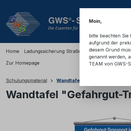
m Hauptinhalt springen
Zur Suche springen
Zur Hauptnavigation springen
Moin,
bitte beachten Si
aufgrund der prekä
diesem Grund müsse
Home
Ladungssicherung Straße
Ladungssicherung
genannt werden, an
Zur Homepage
TEAM von GWS-S
Schulungsmaterial
Wandtafeln
Wandtafel "Gefahrgut-Tr
Bildergalerie überspringen