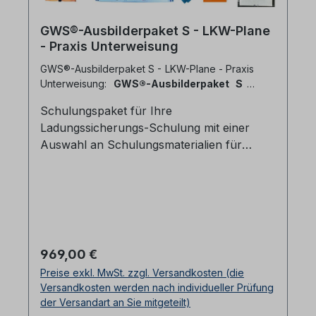
GWS®-Ausbilderpaket S - LKW-Plane
- Praxis Unterweisung
GWS®-Ausbilderpaket S - LKW-Plane - Praxis
Unterweisung:
GWS®-Ausbilderpaket S -
LKW-Plane - Praxis Unterweisung
Schulungspaket für Ihre
Ladungssicherungs-Schulung mit einer
Auswahl an Schulungsmaterialien für
LKW.Im Paket enthalten sind:1x Alu-
Zwischenwandverschluss, Länge ~ 1,20 m
1x GWS®-Vorspannkraftmessgerät Tenmet
500 1x DoKEP 350 P Typ 4 Zurrnetz für
PKW/Anhänger, Maße 0,825 m x 1,025
m5x Labelsatz - 10 unterschiedliche Label,
Regulärer Preis:
969,00 €
"gespickt mit Fehlern"1x GWS® LaSi-
Preise exkl. MwSt. zzgl. Versandkosten (die
Winkelmesser-Set 1x Ladungssicherung -
Versandkosten werden nach individueller Prüfung
aber richtig! Broschur1x Ladungssicherung
der Versandart an Sie mitgeteilt)
- aber richtig - Download1x Wandtafel