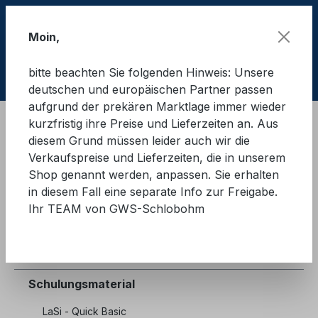
Zum Hauptinhalt springen
Moin,
bitte beachten Sie folgenden Hinweis: Unsere
Ware
deutschen und europäischen Partner passen
aufgrund der prekären Marktlage immer wieder
kurzfristig ihre Preise und Lieferzeiten an. Aus
Schulungsmaterial
Ausbilderpakete
LKW
diesem Grund müssen leider auch wir die
Verkaufspreise und Lieferzeiten, die in unserem
Shop genannt werden, anpassen. Sie erhalten
in diesem Fall eine separate Info zur Freigabe.
Ihr TEAM von GWS-Schlobohm
Ladungssicherung Straße
Ladungssicherung Container
Schulungsmaterial
LaSi - Quick Basic