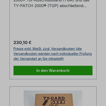
2000® Tür-Abschlussband (TGA) und das
TY-PATCH 2000® (TGP) abschließend
vertikal an die Ladung, um ein
Durchhängen der Sicherung im Falle einer
Zugentlastung von Ty Gard während des
Transports zu verhindern. Es empfiehlt sich
außerdem die Verwendung einer GWS®-
AT-PAPP (Abschluss-Pappe). (4
Regulärer Preis:
230,10 €
Rollen/Karton)
Preise exkl. MwSt. zzgl. Versandkosten (die
Versandkosten werden nach individueller Prüfung
der Versandart an Sie mitgeteilt)
In den Warenkorb