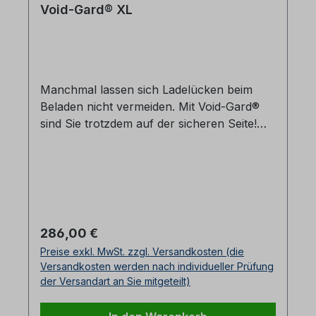
Void-Gard® XL
Manchmal lassen sich Ladelücken beim
Beladen nicht vermeiden. Mit Void-Gard®
sind Sie trotzdem auf der sicheren Seite!
Füllen Sie Ladelücken schnell und einfach,
um ein Umkippen oder Verrutschen der
Ladung zu verhindern.Void-Gard® XL
eignet sich hervorragend zum Ausfüllen
von Ladelücken zwischen 41-73 cm.Sicher,
schnell und einfach zu InstallierenAus
Regulärer Preis:
286,00 €
flexiblem, hochfestem
Preise exkl. MwSt. zzgl. Versandkosten (die
KunststoffFeuchtigkeitsstabil bei z.B
Versandkosten werden nach individueller Prüfung
KühlcontainernKein Ventilversagen oder
der Versandart an Sie mitgeteilt)
Platzen, wie bei LuftstaupolsternKeine
Hilfsmittel oder Werkzeuge