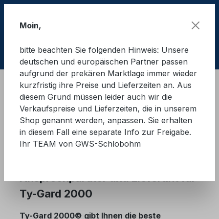
Zum Hauptinhalt springen
Moin,
bitte beachten Sie folgenden Hinweis: Unsere
Ware
deutschen und europäischen Partner passen
aufgrund der prekären Marktlage immer wieder
kurzfristig ihre Preise und Lieferzeiten an. Aus
Hersteller
TY Gard
diesem Grund müssen leider auch wir die
Verkaufspreise und Lieferzeiten, die in unserem
Shop genannt werden, anpassen. Sie erhalten
Ty-Gard International
in diesem Fall eine separate Info zur Freigabe.
Ihr TEAM von GWS-Schlobohm
GWS-Schlobohm ist Ihr
Ansprechpartner und Lieferant für
Ty-Gard 2000
Ty-Gard 2000© gibt Ihnen die beste