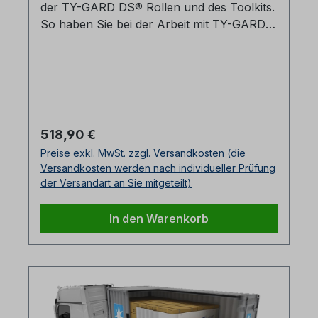
Abschluss Überklebeband (76,2 m = 50
der TY-GARD DS® Rollen und des Toolkits.
Klebestreifen)1 TY-GARD 2000® Reverse-
So haben Sie bei der Arbeit mit TY-GARD
Band (Kopfband)1 TY-TAPE
DS® immer alles schnell und griffbereit zur
Vertikalfixierband (1 Karton = 4 Stück)1 TY-
Hand!
GARD 2000® Toolkit1 TY-GARD 2000®
Rollwagen Die Lieferung erfolgt auf Palette.
Die Transportkosten werden individuell
angepasst. Als Hilfsmittel zum Schutz der
Regulärer Preis:
518,90 €
Ware und für eine gleichmäßige verteilung
Preise exkl. MwSt. zzgl. Versandkosten (die
der Sicherungskräfte empfehlen wir den
Versandkosten werden nach individueller Prüfung
einsatz einer Pappwand. Film - Anwendung
der Versandart an Sie mitgeteilt)
In den Warenkorb