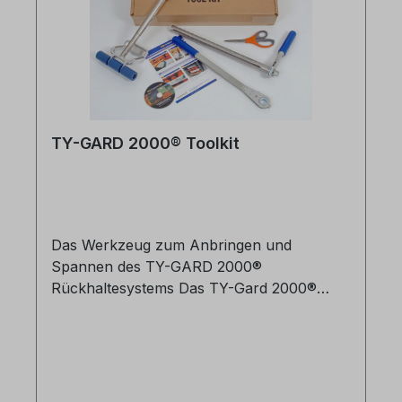
TY-GARD 2000® Toolkit
Das Werkzeug zum Anbringen und
Spannen des TY-GARD 2000®
Rückhaltesystems Das TY-Gard 2000®
Toolkit (Spann- u. Anrollsatz) besteht aus:
1 Spannstange1 Spannhebel 1
Glättungswerkzeug ohne TY-GARD
Anroller !!!4 Magnete 1 Schere Gerne
führen wir TY-GARD® bei Ihnen im Betrieb