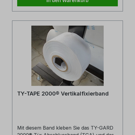
In den Warenkorb
nötigDemonstrationsvideo Technische
Daten Artikelbezeichnung
Leerräume Belastbarkeit Void Gard
21 - 38 cm bis
3000 kg Void Gard XL 41 -
73 cm bis 4000 kg
Verpackungseinheiten:Void Gard = 16 Stück
im Karton Void Gard XL = 12 Stück im
Karton
TY-TAPE 2000® Vertikalfixierband
Mit diesem Band kleben Sie das TY-GARD