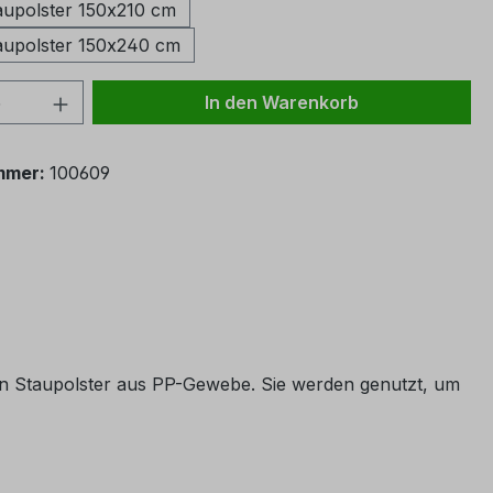
upolster 150x210 cm
upolster 150x240 cm
 Anzahl: Gib den gewünschten Wert ein 
In den Warenkorb
mmer:
100609
ren Staupolster aus PP-Gewebe. Sie werden genutzt, um