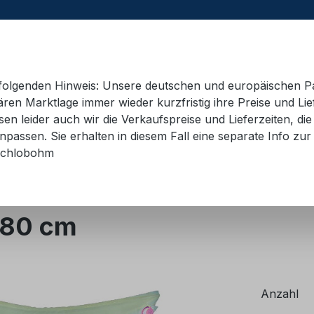
e folgenden Hinweis: Unsere deutschen und europäischen P
ren Marktlage immer wieder kurzfristig ihre Preise und Lie
n leider auch wir die Verkaufspreise und Lieferzeiten, di
 Container
Schulungsmaterial
Hebetechnik
AD
passen. Sie erhalten in diesem Fall eine separate Info zur 
chlobohm
Staupolster
180 cm
Anzahl