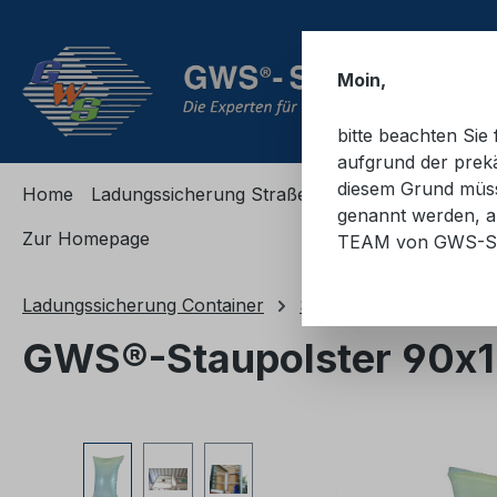
m Hauptinhalt springen
Zur Suche springen
Zur Hauptnavigation springen
Moin,
bitte beachten Si
aufgrund der prekä
diesem Grund müsse
Home
Ladungssicherung Straße
Ladungssicherung
genannt werden, an
Zur Homepage
TEAM von GWS-S
Ladungssicherung Container
Staupolster/Stausäcke
GWS®-Staupolster 90x
Bildergalerie überspringen