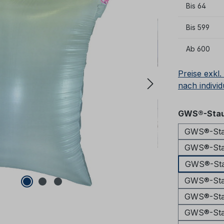
Bis
64
Bis
599
Ab
600
Preise exkl
nach individ
GWS®-Stau
GWS®-Sta
GWS®-Sta
GWS®-Sta
GWS®-Sta
GWS®-Sta
GWS®-Sta