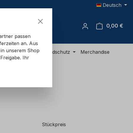
Deutsch
0,00 €
Ware
artner passen
ferzeiten an. Aus
e in unserem Shop
R-Ausrüstung
Brandschutz
Merchandise
Freigabe. Ihr
Stückpreis