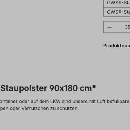
GWS®-Sta
GWS®-Sta
Produkt
Produktnu
Staupolster 90x180 cm"
 Container oder auf dem LKW sind unsere mit Luft befüllba
pen oder Verrutschen zu schützen.