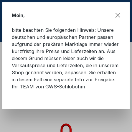
Zum Hauptinhalt springen
Moin,
bitte beachten Sie folgenden Hinweis: Unsere
Ware
deutschen und europäischen Partner passen
aufgrund der prekären Marktlage immer wieder
kurzfristig ihre Preise und Lieferzeiten an. Aus
Hebetechnik
Anschlagmittel
Kettengehänge
diesem Grund müssen leider auch wir die
Güteklasse 8
Verkaufspreise und Lieferzeiten, die in unserem
Shop genannt werden, anpassen. Sie erhalten
GWS®-Anschlagkette mit
in diesem Fall eine separate Info zur Freigabe.
Ihr TEAM von GWS-Schlobohm
Sicherheitshaken 4-Strang
GK8
Bildergalerie überspringen