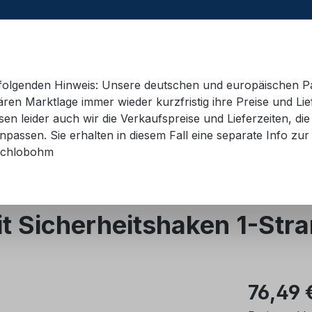
e folgenden Hinweis: Unsere deutschen und europäischen P
ren Marktlage immer wieder kurzfristig ihre Preise und Lie
n leider auch wir die Verkaufspreise und Lieferzeiten, di
 Container
Schulungsmaterial
Hebetechnik
AD
passen. Sie erhalten in diesem Fall eine separate Info zur 
chlobohm
üteklasse 10
 Sicherheitshaken 1-Str
Regulärer Pr
76,49 