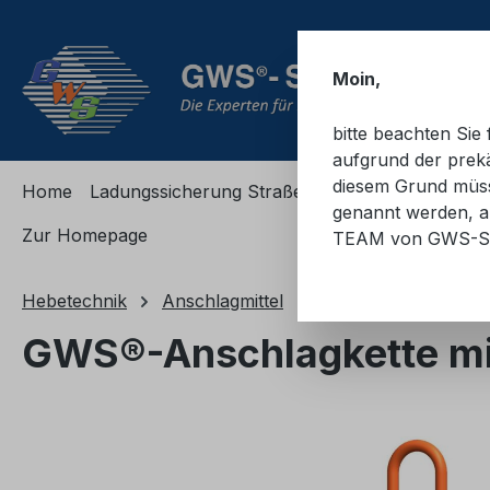
m Hauptinhalt springen
Zur Suche springen
Zur Hauptnavigation springen
Moin,
bitte beachten Si
aufgrund der prekä
diesem Grund müsse
Home
Ladungssicherung Straße
Ladungssicherung
genannt werden, an
Zur Homepage
TEAM von GWS-S
Hebetechnik
Anschlagmittel
Kettengehänge
G
GWS®-Anschlagkette mit
Bildergalerie überspringen