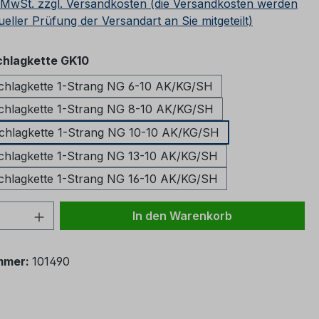
. MwSt. zzgl. Versandkosten (die Versandkosten werden
ueller Prüfung der Versandart an Sie mitgeteilt)
auswählen
hlagkette GK10
hlagkette 1-Strang NG 6-10 AK/KG/SH
hlagkette 1-Strang NG 8-10 AK/KG/SH
hlagkette 1-Strang NG 10-10 AK/KG/SH
hlagkette 1-Strang NG 13-10 AK/KG/SH
hlagkette 1-Strang NG 16-10 AK/KG/SH
 Anzahl: Gib den gewünschten Wert ein 
In den Warenkorb
mmer:
101490