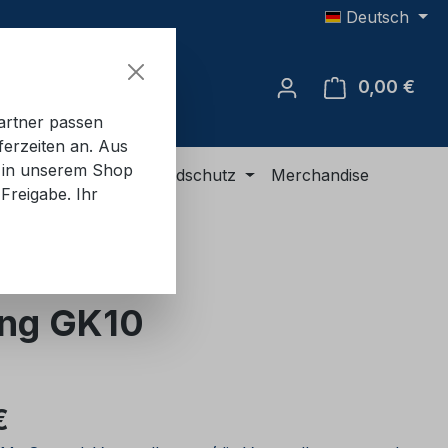
Deutsch
0,00 €
Ware
artner passen
ferzeiten an. Aus
e in unserem Shop
R-Ausrüstung
Brandschutz
Merchandise
Freigabe. Ihr
ang GK10
eis:
€