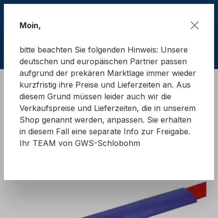
Zum Hauptinhalt springen
Moin,
bitte beachten Sie folgenden Hinweis: Unsere
Ware
deutschen und europäischen Partner passen
aufgrund der prekären Marktlage immer wieder
kurzfristig ihre Preise und Lieferzeiten an. Aus
Ladungssicherung Straße
LaSi - Zubehör
diesem Grund müssen leider auch wir die
Abrieb- und Kantenschutz
Verkaufspreise und Lieferzeiten, die in unserem
Shop genannt werden, anpassen. Sie erhalten
GWS®-Abriebschutzschlauch
in diesem Fall eine separate Info zur Freigabe.
Ihr TEAM von GWS-Schlobohm
Bildergalerie überspringen