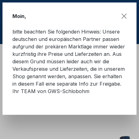
Zum Hauptinhalt springen
Moin,
bitte beachten Sie folgenden Hinweis: Unsere
Ware
deutschen und europäischen Partner passen
aufgrund der prekären Marktlage immer wieder
kurzfristig ihre Preise und Lieferzeiten an. Aus
Ladungssicherung Container
TY-GARD DS®
diesem Grund müssen leider auch wir die
Zubehör
Verkaufspreise und Lieferzeiten, die in unserem
Shop genannt werden, anpassen. Sie erhalten
TY-GARD Anroller
in diesem Fall eine separate Info zur Freigabe.
Ihr TEAM von GWS-Schlobohm
Bildergalerie überspringen