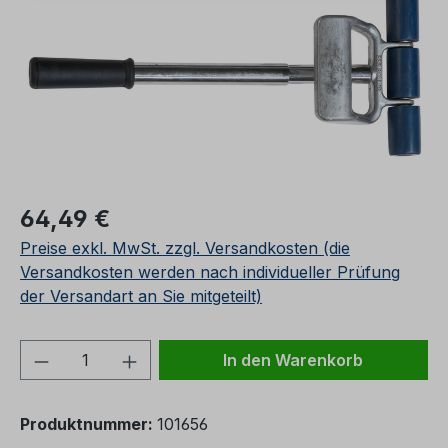
Regulärer Preis:
64,49 €
Preise exkl. MwSt. zzgl. Versandkosten (die
Versandkosten werden nach individueller Prüfung
der Versandart an Sie mitgeteilt)
Produkt Anzahl: Gib den gewünschten We
In den Warenkorb
Produktnummer:
101656