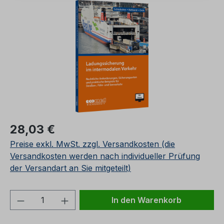
Bildergalerie überspringen
Regulärer Preis:
28,03 €
Preise exkl. MwSt. zzgl. Versandkosten (die
Versandkosten werden nach individueller Prüfung
der Versandart an Sie mitgeteilt)
Produkt Anzahl: Gib den gewünschten We
In den Warenkorb