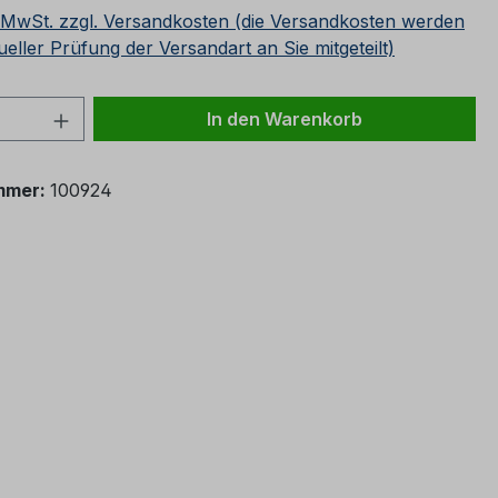
. MwSt. zzgl. Versandkosten (die Versandkosten werden
ueller Prüfung der Versandart an Sie mitgeteilt)
 Anzahl: Gib den gewünschten Wert ein 
In den Warenkorb
mmer:
100924