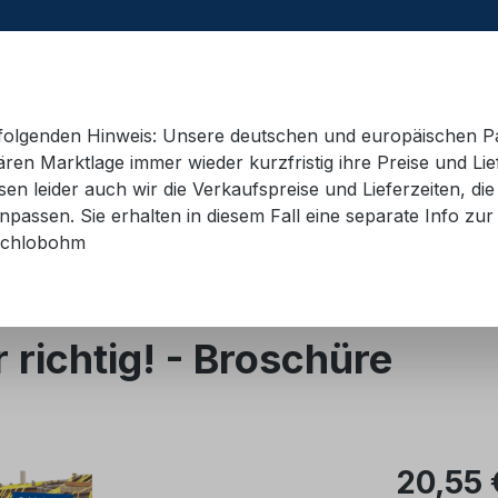
e folgenden Hinweis: Unsere deutschen und europäischen P
ren Marktlage immer wieder kurzfristig ihre Preise und Lie
n leider auch wir die Verkaufspreise und Lieferzeiten, di
 Container
Schulungsmaterial
Hebetechnik
AD
passen. Sie erhalten in diesem Fall eine separate Info zur 
chlobohm
is
richtig! - Broschüre
Regulärer Pr
20,55 