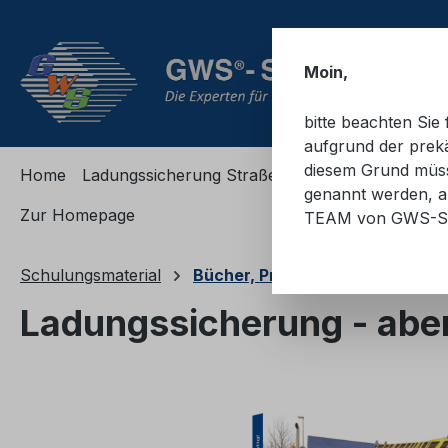
m Hauptinhalt springen
Zur Suche springen
Zur Hauptnavigation springen
Moin,
bitte beachten Si
aufgrund der prekä
diesem Grund müsse
Home
Ladungssicherung Straße
Ladungssicherung
genannt werden, an
Zur Homepage
TEAM von GWS-S
Schulungsmaterial
Bücher, Präsentationen, Auswe
Ladungssicherung - aber 
Bildergalerie überspringen