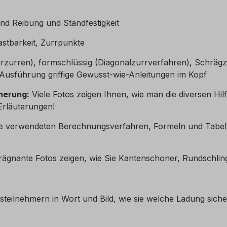
e und Reibung und Standfestigkeit
astbarkeit, Zurrpunkte
erzurren), formschlüssig (Diagonalzurrverfahren), Schrägz
en Ausführung griffige Gewusst-wie-Anleitungen im Kopf
cherung:
Viele Fotos zeigen Ihnen, wie man die diversen Hil
-Erläuterungen!
e verwendeten Berechnungsverfahren, Formeln und Tabelle
rägnante Fotos zeigen, wie Sie Kantenschoner, Rundschli
ngsteilnehmern in Wort und Bild, wie sie welche Ladung sic