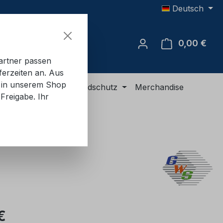
Deutsch
0,00 €
Ware
artner passen
ferzeiten an. Aus
e in unserem Shop
R-Ausrüstung
Brandschutz
Merchandise
Freigabe. Ihr
eis:
€