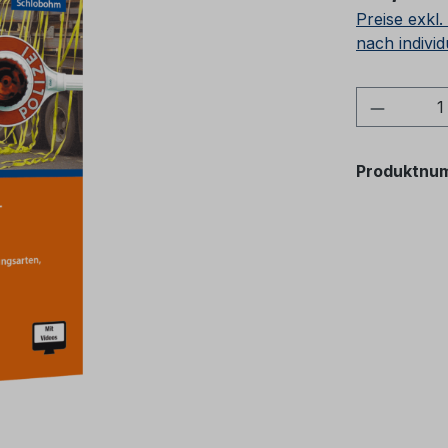
Preise exkl
nach individ
Produkt
Produktnu