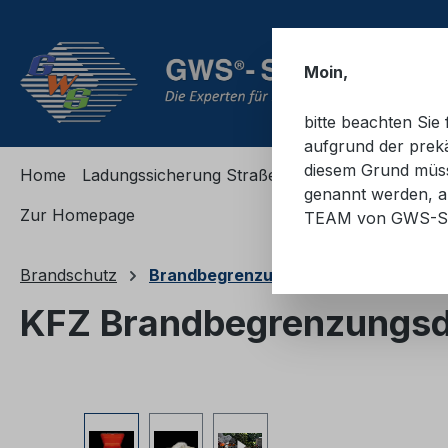
m Hauptinhalt springen
Zur Suche springen
Zur Hauptnavigation springen
Moin,
bitte beachten Si
aufgrund der prekä
diesem Grund müsse
Home
Ladungssicherung Straße
Ladungssicherung
genannt werden, an
Zur Homepage
TEAM von GWS-S
Brandschutz
Brandbegrenzungsdecken
KFZ Brandbegrenzungsde
Bildergalerie überspringen