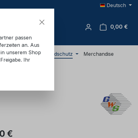
Deutsch
0,00 €
Ware
artner passen
ferzeiten an. Aus
e in unserem Shop
R-Ausrüstung
Brandschutz
Merchandise
Freigabe. Ihr
eis:
00 €