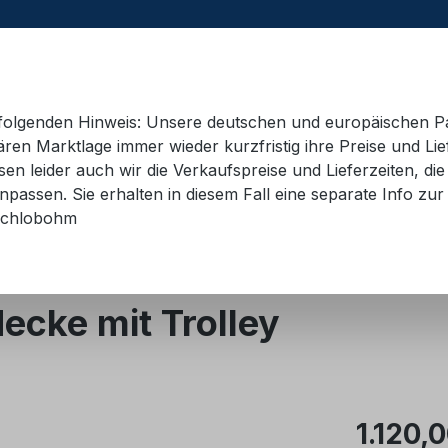
e folgenden Hinweis: Unsere deutschen und europäischen P
ren Marktlage immer wieder kurzfristig ihre Preise und Lie
n leider auch wir die Verkaufspreise und Lieferzeiten, di
 Container
Schulungsmaterial
Hebetechnik
AD
passen. Sie erhalten in diesem Fall eine separate Info zur 
chlobohm
cke mit Trolley
Regulärer Pr
1.120,