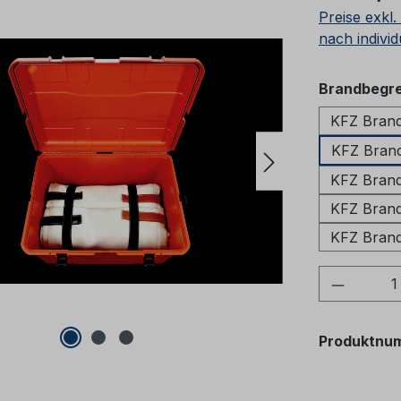
Preise exkl
nach individ
Brandbegre
KFZ Brand
KFZ Bran
KFZ Brand
KFZ Brand
KFZ Brand
Produkt
Produktnu