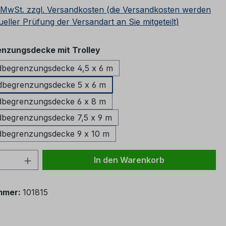
. MwSt. zzgl. Versandkosten (die Versandkosten werden
ueller Prüfung der Versandart an Sie mitgeteilt)
auswählen
nzungsdecke mit Trolley
begrenzungsdecke 4,5 x 6 m
dbegrenzungsdecke 5 x 6 m
begrenzungsdecke 6 x 8 m
begrenzungsdecke 7,5 x 9 m
begrenzungsdecke 9 x 10 m
 Anzahl: Gib den gewünschten Wert ein 
In den Warenkorb
mmer:
101815