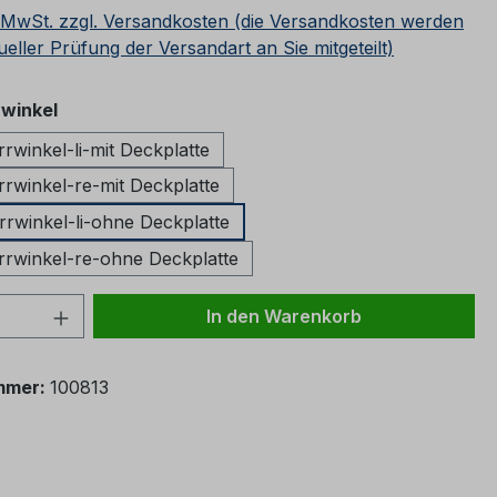
. MwSt. zzgl. Versandkosten (die Versandkosten werden
ueller Prüfung der Versandart an Sie mitgeteilt)
auswählen
winkel
winkel-li-mit Deckplatte
winkel-re-mit Deckplatte
winkel-li-ohne Deckplatte
winkel-re-ohne Deckplatte
 Anzahl: Gib den gewünschten Wert ein 
In den Warenkorb
mmer:
100813