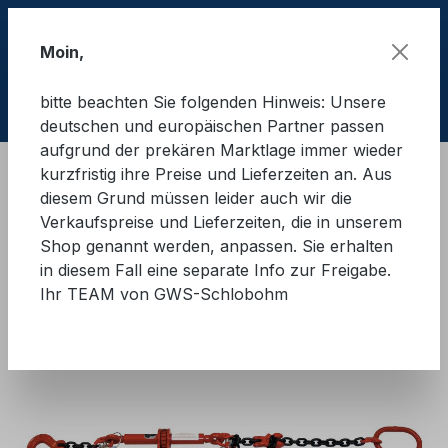
Zum Hauptinhalt springen
Moin,
bitte beachten Sie folgenden Hinweis: Unsere
Ware
deutschen und europäischen Partner passen
aufgrund der prekären Marktlage immer wieder
kurzfristig ihre Preise und Lieferzeiten an. Aus
Ladungssicherung Straße
Zurrgurte
diesem Grund müssen leider auch wir die
Sicherung für Absetzmulden/Container
Verkaufspreise und Lieferzeiten, die in unserem
Shop genannt werden, anpassen. Sie erhalten
GWS®-Zurrkette zur
in diesem Fall eine separate Info zur Freigabe.
Ihr TEAM von GWS-Schlobohm
Containersicherung
Bildergalerie überspringen