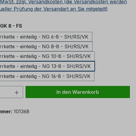
. MwSt. zzgl. Versandkosten (die Versandkosten werden
ueller Prüfung der Versandart an Sie mitgeteilt)
auswählen
GK 8 - FS
kette - einteilig - NG 6-8 - SH/RS/VK
kette - einteilig - NG 8-8 - SH/RS/VK
kette - einteilig - NG 10-8 - SH/RS/VK
kette - einteilig - NG 13-8 - SH/RS/VK
kette - einteilig - NG 16-8 - SH/RS/VK
 Anzahl: Gib den gewünschten Wert ein 
In den Warenkorb
mmer:
101368