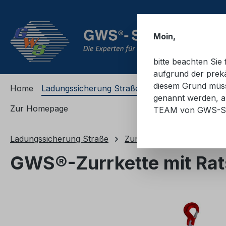
m Hauptinhalt springen
Zur Suche springen
Zur Hauptnavigation springen
Moin,
bitte beachten Si
aufgrund der prekä
diesem Grund müsse
Home
Ladungssicherung Straße
Ladungssicherung
genannt werden, an
Zur Homepage
TEAM von GWS-S
Ladungssicherung Straße
Zurrketten
Güteklasse
GWS®-Zurrkette mit Rats
Bildergalerie überspringen