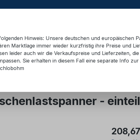
e folgenden Hinweis: Unsere deutschen und europäischen P
ren Marktlage immer wieder kurzfristig ihre Preise und Lie
n leider auch wir die Verkaufspreise und Lieferzeiten, di
 Container
Schulungsmaterial
Hebetechnik
AD
passen. Sie erhalten in diesem Fall eine separate Info zur 
chlobohm
 8
chenlastspanner - einteil
Regulärer Pr
208,67