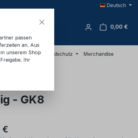
Deutsch
0,00 €
Ware
artner passen
ferzeiten an. Aus
e in unserem Shop
R-Ausrüstung
Brandschutz
Merchandise
Freigabe. Ihr
ig - GK8
eis:
 €