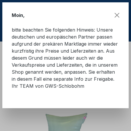
Zum Hauptinhalt springen
Moin,
bitte beachten Sie folgenden Hinweis: Unsere
Ware
deutschen und europäischen Partner passen
aufgrund der prekären Marktlage immer wieder
kurzfristig ihre Preise und Lieferzeiten an. Aus
Ladungssicherung Container
diesem Grund müssen leider auch wir die
Staupolster/Stausäcke
Staupolster
Verkaufspreise und Lieferzeiten, die in unserem
Shop genannt werden, anpassen. Sie erhalten
GWS®-Staupolster 150x210
in diesem Fall eine separate Info zur Freigabe.
Ihr TEAM von GWS-Schlobohm
cm
Bildergalerie überspringen