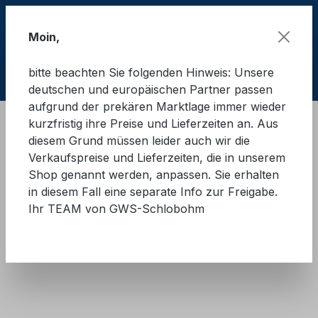
Zum Hauptinhalt springen
Moin,
bitte beachten Sie folgenden Hinweis: Unsere
Ware
deutschen und europäischen Partner passen
aufgrund der prekären Marktlage immer wieder
kurzfristig ihre Preise und Lieferzeiten an. Aus
Ladungssicherung Straße
Zurrgurte
diesem Grund müssen leider auch wir die
Schwerlast Zurrgurte
Verkaufspreise und Lieferzeiten, die in unserem
Shop genannt werden, anpassen. Sie erhalten
GWS®-Schwerlastzurrgurt
in diesem Fall eine separate Info zur Freigabe.
Ihr TEAM von GWS-Schlobohm
20.000 - 75 mm
Bildergalerie überspringen