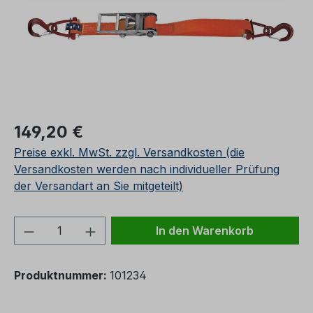
Regulärer Preis:
149,20 €
Preise exkl. MwSt. zzgl. Versandkosten (die
Versandkosten werden nach individueller Prüfung
der Versandart an Sie mitgeteilt)
Produkt Anzahl: Gib den gewünschten We
In den Warenkorb
Produktnummer:
101234