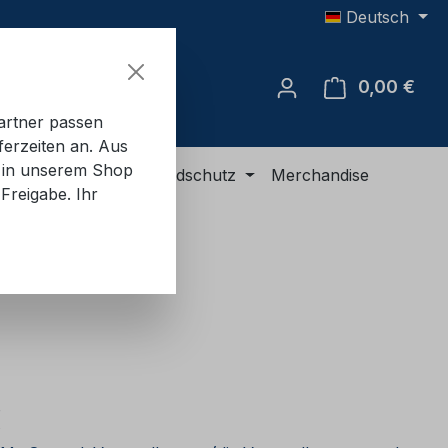
Deutsch
0,00 €
Ware
artner passen
ferzeiten an. Aus
e in unserem Shop
R-Ausrüstung
Brandschutz
Merchandise
Freigabe. Ihr
eis:
€