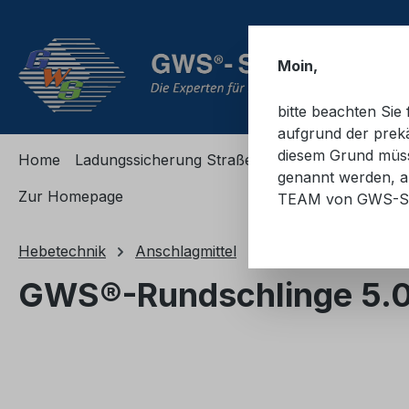
m Hauptinhalt springen
Zur Suche springen
Zur Hauptnavigation springen
Moin,
bitte beachten Si
aufgrund der prekä
diesem Grund müsse
Home
Ladungssicherung Straße
Ladungssicherung
genannt werden, an
Zur Homepage
TEAM von GWS-S
Hebetechnik
Anschlagmittel
Textil
GWS®-Rundschlinge 5.0
Bildergalerie überspringen