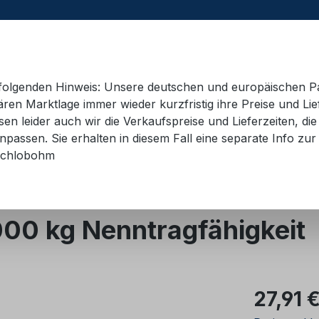
e folgenden Hinweis: Unsere deutschen und europäischen P
ren Marktlage immer wieder kurzfristig ihre Preise und Lie
n leider auch wir die Verkaufspreise und Lieferzeiten, di
 Container
Schulungsmaterial
Hebetechnik
AD
passen. Sie erhalten in diesem Fall eine separate Info zur 
chlobohm
00 kg Nenntragfähigkeit
Regulärer Pr
27,91 