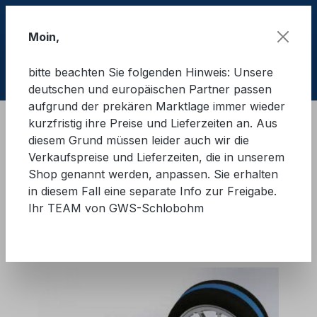
Zum Hauptinhalt springen
Moin,
bitte beachten Sie folgenden Hinweis: Unsere
Ware
deutschen und europäischen Partner passen
aufgrund der prekären Marktlage immer wieder
kurzfristig ihre Preise und Lieferzeiten an. Aus
Ladungssicherung Straße
Zurrgurte
diesem Grund müssen leider auch wir die
Fahrzeugtransporte
Verkaufspreise und Lieferzeiten, die in unserem
Shop genannt werden, anpassen. Sie erhalten
GWS®-Pkw-Zurrgurt, 35 mm -
in diesem Fall eine separate Info zur Freigabe.
Ihr TEAM von GWS-Schlobohm
LC 1.500 daN
Bildergalerie überspringen