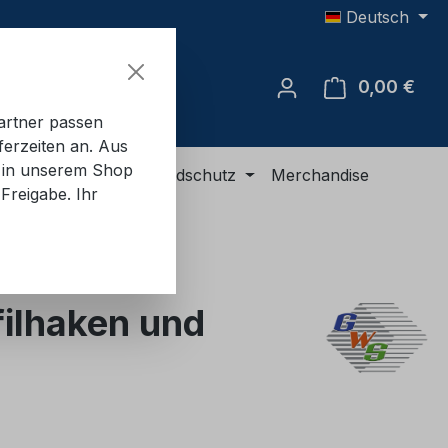
Deutsch
0,00 €
Ware
artner passen
ferzeiten an. Aus
e in unserem Shop
R-Ausrüstung
Brandschutz
Merchandise
Freigabe. Ihr
ilhaken und