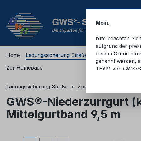
m Hauptinhalt springen
Zur Suche springen
Zur Hauptnavigation springen
Moin,
bitte beachten Si
aufgrund der prekä
diesem Grund müsse
Home
Ladungssicherung Straße
Ladungssicherung
genannt werden, an
Zur Homepage
TEAM von GWS-S
Ladungssicherung Straße
Zurrgurte
Sonderanfe
GWS®-Niederzurrgurt (k
Mittelgurtband 9,5 m