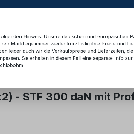
e folgenden Hinweis: Unsere deutschen und europäischen P
ren Marktlage immer wieder kurzfristig ihre Preise und Lie
n leider auch wir die Verkaufspreise und Lieferzeiten, di
 Container
Schulungsmaterial
Hebetechnik
AD
passen. Sie erhalten in diesem Fall eine separate Info zur 
chlobohm
rtigung
2) - STF 300 daN mit Prof