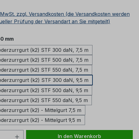
eis:
. MwSt. zzgl. Versandkosten (die Versandkosten werden
ueller Prüfung der Versandart an Sie mitgeteilt)
auswählen
50 mm
erzurrgurt (k2) STF 300 daN, 7,5 m
erzurrgurt (k2) STF 500 daN, 7,5 m
erzurrgurt (k2) STF 550 daN, 7,5 m
erzurrgurt (k2) STF 300 daN, 9,5 m
erzurrgurt (k2) STF 500 daN, 9,5 m
erzurrgurt (k2) STF 550 daN, 9,5 m
erzurrgurt (k2) - Mittelgurt 7,5 m
erzurrgurt (k2) - Mittelgurt 9,5 m
 Anzahl: Gib den gewünschten Wert ein 
In den Warenkorb