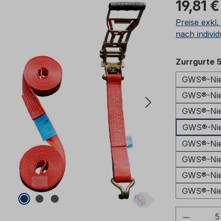
Regulärer Pr
19,81 €
Preise exkl
nach individ
Zurrgurte 
GWS®-Nied
GWS®-Nied
GWS®-Nied
GWS®-Nied
GWS®-Nied
GWS®-Nied
GWS®-Nied
GWS®-Nied
Produkt