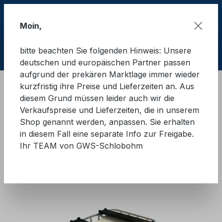
Zum Hauptinhalt springen
Moin,
bitte beachten Sie folgenden Hinweis: Unsere
Ware
deutschen und europäischen Partner passen
aufgrund der prekären Marktlage immer wieder
kurzfristig ihre Preise und Lieferzeiten an. Aus
Schulungsmaterial
LaSi - Quick Micro
diesem Grund müssen leider auch wir die
Zubehör Micro
Verkaufspreise und Lieferzeiten, die in unserem
Shop genannt werden, anpassen. Sie erhalten
GWS®-LaSi-Quick Micro IBC
in diesem Fall eine separate Info zur Freigabe.
Ihr TEAM von GWS-Schlobohm
Bildergalerie überspringen