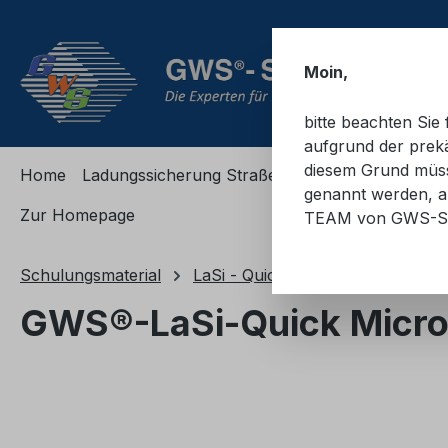
m Hauptinhalt springen
Zur Suche springen
Zur Hauptnavigation springen
Moin,
bitte beachten Si
aufgrund der prekä
diesem Grund müsse
Home
Ladungssicherung Straße
Ladungssicherung
genannt werden, an
Zur Homepage
TEAM von GWS-S
Schulungsmaterial
LaSi - Quick Micro
Zubehör M
GWS®-LaSi-Quick Micro 
Bildergalerie überspringen