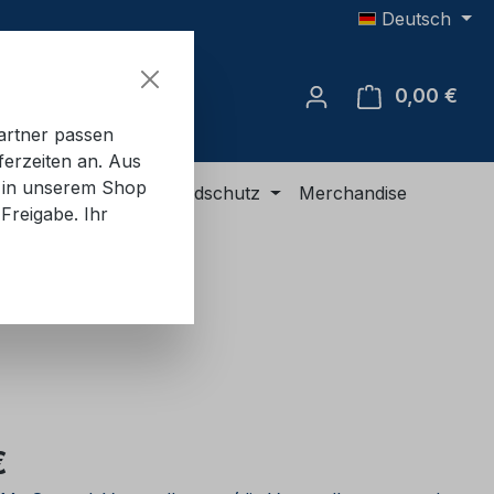
Deutsch
0,00 €
Ware
artner passen
ferzeiten an. Aus
e in unserem Shop
R-Ausrüstung
Brandschutz
Merchandise
Freigabe. Ihr
eis:
€