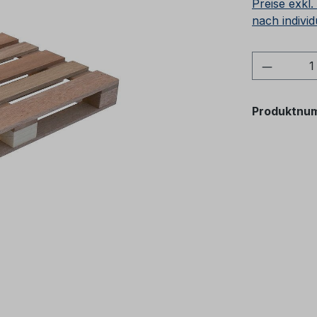
Preise exkl
nach individ
Produkt
Produktnu