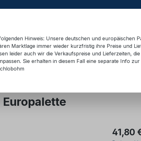
e folgenden Hinweis: Unsere deutschen und europäischen P
ren Marktlage immer wieder kurzfristig ihre Preise und Lie
n leider auch wir die Verkaufspreise und Lieferzeiten, di
 Container
Schulungsmaterial
Hebetechnik
AD
passen. Sie erhalten in diesem Fall eine separate Info zur 
chlobohm
icro
Europalette
Regulärer Pr
41,80 