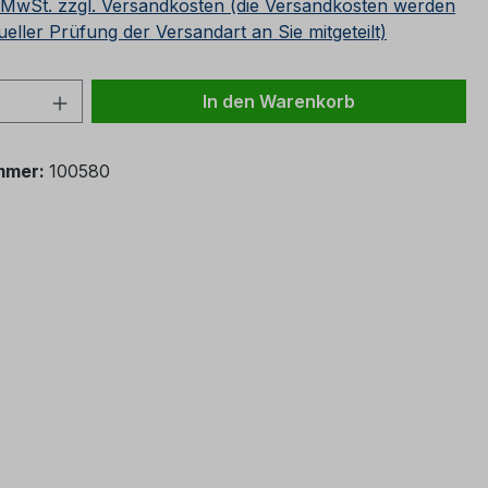
. MwSt. zzgl. Versandkosten (die Versandkosten werden
ueller Prüfung der Versandart an Sie mitgeteilt)
 Anzahl: Gib den gewünschten Wert ein 
In den Warenkorb
mmer:
100580