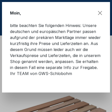
Zum Hauptinhalt springen
Moin,
bitte beachten Sie folgenden Hinweis: Unsere
Ware
deutschen und europäischen Partner passen
aufgrund der prekären Marktlage immer wieder
kurzfristig ihre Preise und Lieferzeiten an. Aus
Schulungsmaterial
LaSi - Quick Basic
diesem Grund müssen leider auch wir die
Zubehör Basic
Verkaufspreise und Lieferzeiten, die in unserem
Shop genannt werden, anpassen. Sie erhalten
GWS®-LaSi-Quick Basic
in diesem Fall eine separate Info zur Freigabe.
Ihr TEAM von GWS-Schlobohm
Europalette
Bildergalerie überspringen