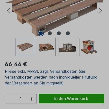
Regulärer Preis:
66,46 €
Preise exkl. MwSt. zzgl. Versandkosten (die
Versandkosten werden nach individueller Prüfung
der Versandart an Sie mitgeteilt)
Produkt Anzahl: Gib den gewünschten We
In den Warenkorb