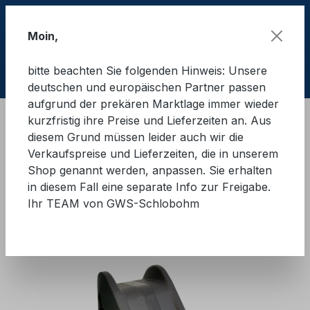
Zum Hauptinhalt springen
Moin,
bitte beachten Sie folgenden Hinweis: Unsere
Ware
deutschen und europäischen Partner passen
aufgrund der prekären Marktlage immer wieder
kurzfristig ihre Preise und Lieferzeiten an. Aus
Ladungssicherung Straße
LaSi - Zubehör
diesem Grund müssen leider auch wir die
Abrieb- und Kantenschutz
Verkaufspreise und Lieferzeiten, die in unserem
Shop genannt werden, anpassen. Sie erhalten
GWS®-Kantenschutzwinkel
in diesem Fall eine separate Info zur Freigabe.
Ihr TEAM von GWS-Schlobohm
Max
Bildergalerie überspringen