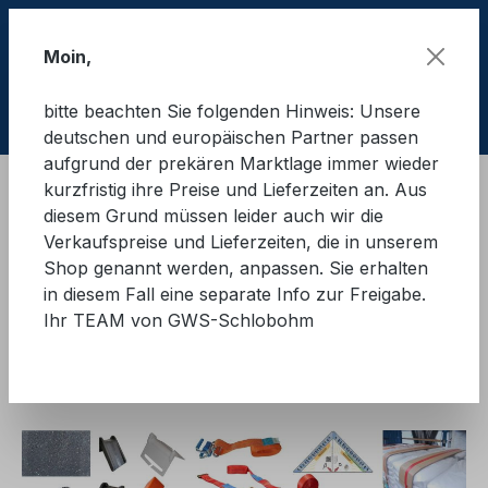
Zum Hauptinhalt springen
Moin,
bitte beachten Sie folgenden Hinweis: Unsere
Ware
deutschen und europäischen Partner passen
aufgrund der prekären Marktlage immer wieder
kurzfristig ihre Preise und Lieferzeiten an. Aus
Schulungsmaterial
Ausbilderpakete
LKW
diesem Grund müssen leider auch wir die
Verkaufspreise und Lieferzeiten, die in unserem
GWS®-Ausbilderpaket S -
Shop genannt werden, anpassen. Sie erhalten
in diesem Fall eine separate Info zur Freigabe.
LKW-Plane - Praxis
Ihr TEAM von GWS-Schlobohm
Unterweisung
Bildergalerie überspringen