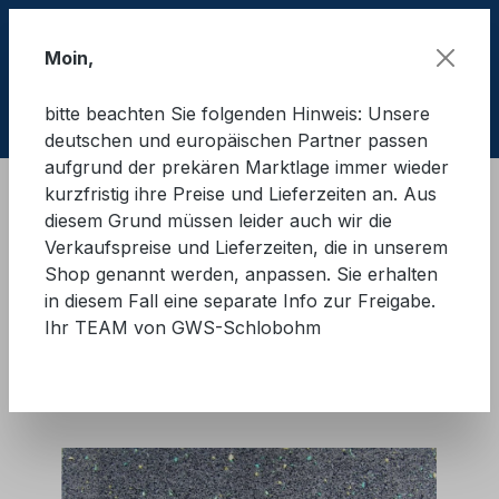
Zum Hauptinhalt springen
Moin,
bitte beachten Sie folgenden Hinweis: Unsere
Ware
deutschen und europäischen Partner passen
aufgrund der prekären Marktlage immer wieder
kurzfristig ihre Preise und Lieferzeiten an. Aus
Ladungssicherung Straße
diesem Grund müssen leider auch wir die
Antirutschmatten und rutschhemmende Unterlagen
Verkaufspreise und Lieferzeiten, die in unserem
Gummigranulat
Shop genannt werden, anpassen. Sie erhalten
in diesem Fall eine separate Info zur Freigabe.
GWS®-Antirutschmatte für
Ihr TEAM von GWS-Schlobohm
Lkw und Anhänger
Bildergalerie überspringen