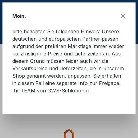
Zum Hauptinhalt springen
Moin,
bitte beachten Sie folgenden Hinweis: Unsere
Ware
deutschen und europäischen Partner passen
aufgrund der prekären Marktlage immer wieder
kurzfristig ihre Preise und Lieferzeiten an. Aus
Hebetechnik
Anschlagmittel
Kettengehänge
diesem Grund müssen leider auch wir die
Güteklasse 10
Verkaufspreise und Lieferzeiten, die in unserem
Shop genannt werden, anpassen. Sie erhalten
GWS®-Anschlagkette mit
in diesem Fall eine separate Info zur Freigabe.
Ihr TEAM von GWS-Schlobohm
Sicherheitshaken 2-Strang
GK10
Bildergalerie überspringen