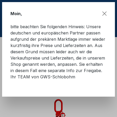
Zum Hauptinhalt springen
Moin,
bitte beachten Sie folgenden Hinweis: Unsere
Ware
deutschen und europäischen Partner passen
aufgrund der prekären Marktlage immer wieder
kurzfristig ihre Preise und Lieferzeiten an. Aus
Hebetechnik
Anschlagmittel
Kettengehänge
diesem Grund müssen leider auch wir die
Güteklasse 8
Verkaufspreise und Lieferzeiten, die in unserem
Shop genannt werden, anpassen. Sie erhalten
GWS®-Anschlagkette mit
in diesem Fall eine separate Info zur Freigabe.
Ihr TEAM von GWS-Schlobohm
Automatikhaken 2-Strang GK8
Bildergalerie überspringen