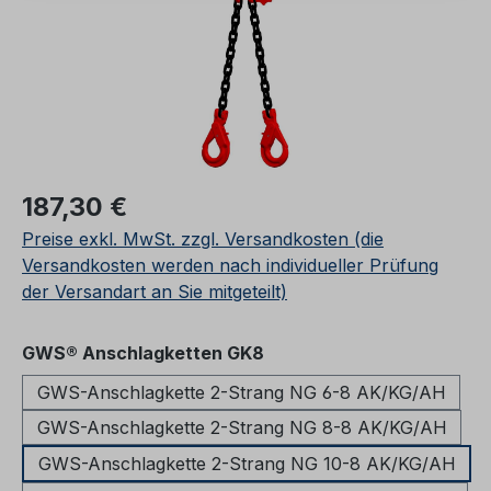
Regulärer Preis:
187,30 €
Preise exkl. MwSt. zzgl. Versandkosten (die
Versandkosten werden nach individueller Prüfung
der Versandart an Sie mitgeteilt)
auswählen
GWS® Anschlagketten GK8
GWS-Anschlagkette 2-Strang NG 6-8 AK/KG/AH
GWS-Anschlagkette 2-Strang NG 8-8 AK/KG/AH
GWS-Anschlagkette 2-Strang NG 10-8 AK/KG/AH