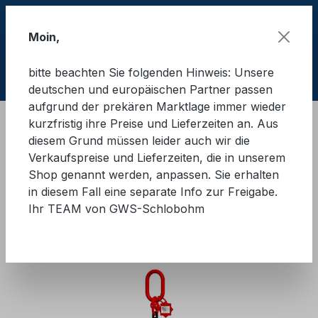
Zum Hauptinhalt springen
Moin,
bitte beachten Sie folgenden Hinweis: Unsere
Ware
deutschen und europäischen Partner passen
aufgrund der prekären Marktlage immer wieder
kurzfristig ihre Preise und Lieferzeiten an. Aus
Hebetechnik
Anschlagmittel
Kettengehänge
diesem Grund müssen leider auch wir die
Güteklasse 8
Verkaufspreise und Lieferzeiten, die in unserem
Shop genannt werden, anpassen. Sie erhalten
GWS®-Anschlagkette mit
in diesem Fall eine separate Info zur Freigabe.
Ihr TEAM von GWS-Schlobohm
Automatikhaken 1-Strang GK8
Bildergalerie überspringen