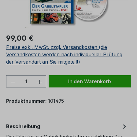
Regulärer Preis:
99,00 €
Preise exkl. MwSt. zzgl. Versandkosten (die
Versandkosten werden nach individueller Prüfung
der Versandart an Sie mitgeteilt)
Produkt Anzahl: Gib den gewünschten We
In den Warenkorb
Produktnummer:
101495
Beschreibung
Der Film für die Gabelstaplerfahrerausbildung Zur