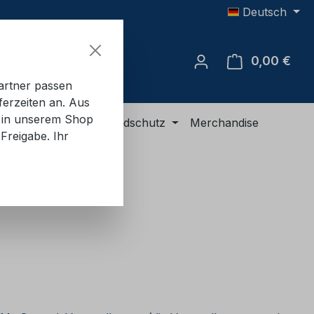
Deutsch
0,00 €
Ware
artner passen
ferzeiten an. Aus
e in unserem Shop
R-Ausrüstung
Brandschutz
Merchandise
Freigabe. Ihr
eis: