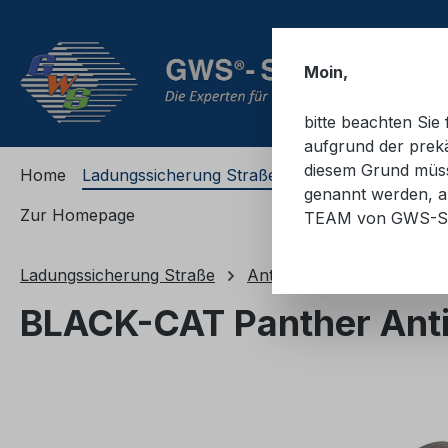
m Hauptinhalt springen
Zur Suche springen
Zur Hauptnavigation springen
Moin,
bitte beachten Si
aufgrund der prekä
diesem Grund müsse
Home
Ladungssicherung Straße
Ladungssicherung
genannt werden, an
Zur Homepage
TEAM von GWS-S
Ladungssicherung Straße
Antirutschmatten und ru
BLACK-CAT Panther Ant
Bildergalerie überspringen