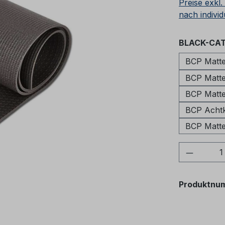
Preise exkl
nach individ
BLACK-CAT
BCP Matte
BCP Matte
BCP Matte
BCP Achtk
BCP Matte
Produkt
Produktnu