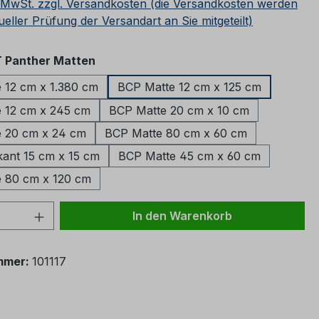
. MwSt. zzgl. Versandkosten (die Versandkosten werden
ueller Prüfung der Versandart an Sie mitgeteilt)
auswählen
 Panther Matten
 12 cm x 1.380 cm
BCP Matte 12 cm x 125 cm
 12 cm x 245 cm
BCP Matte 20 cm x 10 cm
 20 cm x 24 cm
BCP Matte 80 cm x 60 cm
ant 15 cm x 15 cm
BCP Matte 45 cm x 60 cm
 80 cm x 120 cm
 Anzahl: Gib den gewünschten Wert ein 
In den Warenkorb
mmer:
101117