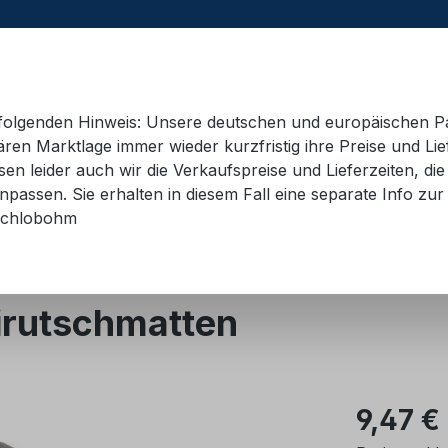
e folgenden Hinweis: Unsere deutschen und europäischen P
ren Marktlage immer wieder kurzfristig ihre Preise und Lie
n leider auch wir die Verkaufspreise und Lieferzeiten, di
 Container
Schulungsmaterial
Hebetechnik
AD
passen. Sie erhalten in diesem Fall eine separate Info zur 
chlobohm
tschhemmende Unterlagen
Black Cat
irutschmatten
Regulärer Pr
9,47 €