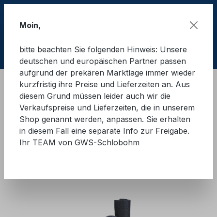
Zum Hauptinhalt springen
Moin,
bitte beachten Sie folgenden Hinweis: Unsere
Ware
deutschen und europäischen Partner passen
aufgrund der prekären Marktlage immer wieder
kurzfristig ihre Preise und Lieferzeiten an. Aus
Ladungssicherung Straße
diesem Grund müssen leider auch wir die
Antirutschmatten und rutschhemmende Unterlagen
Verkaufspreise und Lieferzeiten, die in unserem
Black Cat
Shop genannt werden, anpassen. Sie erhalten
in diesem Fall eine separate Info zur Freigabe.
BLACK-CAT Panther
Ihr TEAM von GWS-Schlobohm
Antirutschmatten (Rollen)
Bildergalerie überspringen