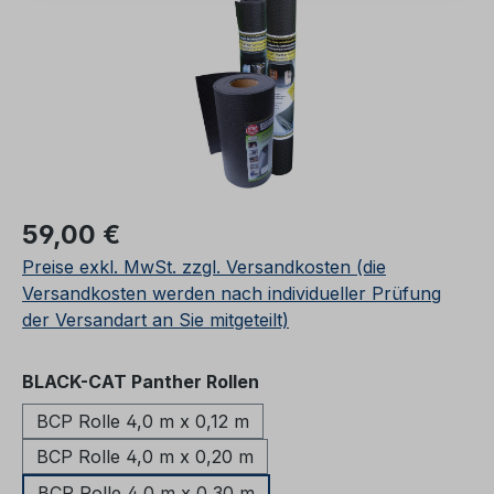
Regulärer Preis:
59,00 €
Preise exkl. MwSt. zzgl. Versandkosten (die
Versandkosten werden nach individueller Prüfung
der Versandart an Sie mitgeteilt)
auswählen
BLACK-CAT Panther Rollen
BCP Rolle 4,0 m x 0,12 m
BCP Rolle 4,0 m x 0,20 m
BCP Rolle 4,0 m x 0,30 m